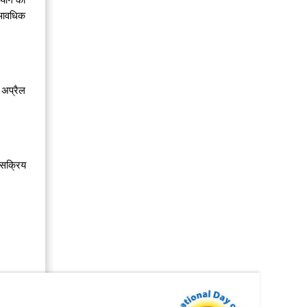
क आवधिक
ं अप्रैल
क सक्रिय