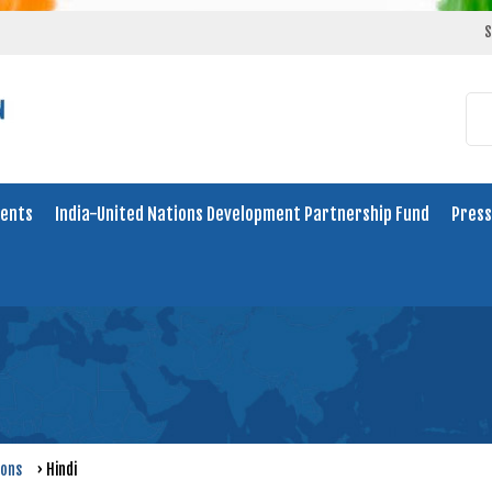
S
ents
India-United Nations Development Partnership Fund
Press
ions
›
Hindi