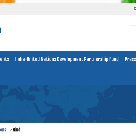
S
ents
India-United Nations Development Partnership Fund
Press
ions
›
Hindi