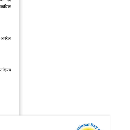
क आवधिक
ं अप्रैल
क सक्रिय